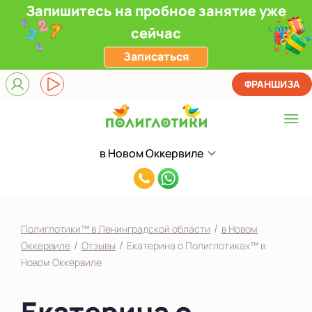
Запишитесь на пробное занятие уже
сейчас
Записаться
ФРАНШИЗА
в Новом Оккервиле
Выберите центр
8(981)940-
в Новом Оккервиле
79-
в Новоселье (школа)
20
/
Полиглотики™ в Ленинградской области
в Новом
Показать на карте
/
/
Оккервиле
Отзывы
Екатерина о Полиглотиках™ в
Новом Оккервиле
Выбрать другой город
Екатерина о