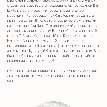
Много лет я сотрудничаю с Союзом китайских учёных и
студентов и вместе с его председателем господином Ван
ШиФа мы организовали и провели немало встреч ,
мероприятий , просвещенных Китайскими праздникам и
приятным датам. В июле этого года вместе с учениками
ездили в город Харбин в Технологический университет на
летнюю языковую практику. В группе были студенты из 9
стран : Тайланд , Северная и Южна Корея , Монголия ,
Нигерия , Ангола , Индия и т.д. 2 недели полного
погружения в язык были очень эффективными, не говоря о
знакомстве с Культурой Китая и прогулкам по паркам. Все
было необычным и интересным : китайская еда, чайные
церемонии , танцы на улицах!
Я уверена что мои знания и опыт помогут моим ученикам
достичь успеха в изучении английского и китайского
языков.