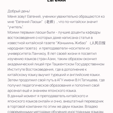
Добрый день!
Меня зовут Евгений, ученики уважительно обращаются ко
мне “Евгений Лаоши”（老师）, что по-китайски значит
“учитель”.
Моими первыми лаоши были - лучшие доценты кафедры
востоковедения о которых даже написана статья в
известной китайской газете “Жэньминь Жибао” （人民日报
народная газета）и преподаватели-носители из
университета Ланчжоу, 8 лет своей жизни я посвятил
изучению языков стран Азии, таким образом окончил
академический лицей при Ташкентском Государственном
Институте Востоковедения, где в дополнение к
китайскому языку выучил турецкий и английские языки.
Затем продолжил свой путь в АГУ имени В.Н.Татищева, где
получил педагогическое образования и пополнил свой
арсенал ещё и знанием японского языка.
В данный момент я преподаватель китайского и
японского языков онлайн и очно, внештатный переводчик
в торговой компании по этим же двум языкам. Владею
современными методами обучения иностранным языкам,