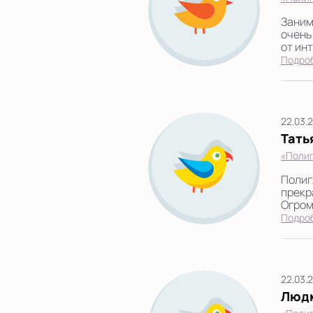
Заним
очень
от инт
Подро
22.03.
Тать
«Полиг
Полиг
прекр
Огром
Подро
22.03.
Люд