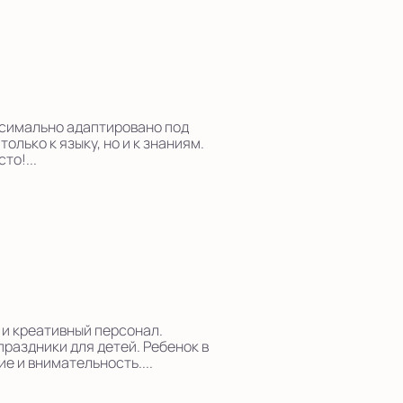
аксимально адаптировано под
олько к языку, но и к знаниям.
то!...
 и креативный персонал.
раздники для детей. Ребенок в
е и внимательность....