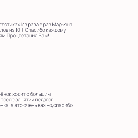
глотиках.Из раза в раз Марьяна
ллов из 10!!!Спасибо каждому
ям.Процветания Вам!...
бёнок ходит с большим
 после занятий педагог
нка ,а это очень важно,спасибо