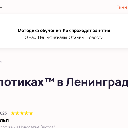
Гимн
ле
ола)
Методика обучения
Как проходят занятия
О нас
Наши филиалы
Отзывы
Новости
рте
 город
ы
лотиках™ в Ленинград
2023
лья
лотики» в Новоселье (школа)