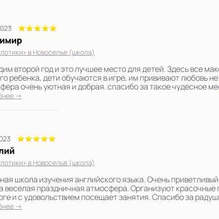
2023
имир
лотики» в Новоселье (школа)
дим второй год и это лучшее место для детей. Здесь все м
го ребенка, дети обучаются в игре, им прививают любовь не т
фера очень уютная и добрая. спасибо за такое чудесное мес
бнее →
2023
лий
лотики» в Новоселье (школа)
ная школа изучения английского языка. Очень приветливый
а веселая праздничная атмосфера. Организуют красочные п
рге и с удовольствием посещает занятия. Спасибо за радуши
бнее →