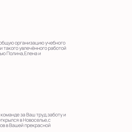
 общую организацию учебного
и такого увлечённого работой
ью Полина,Елена и
команде за Ваш труд,заботу и
открылся в Новоселье,с
ов в Вашей прекрасной