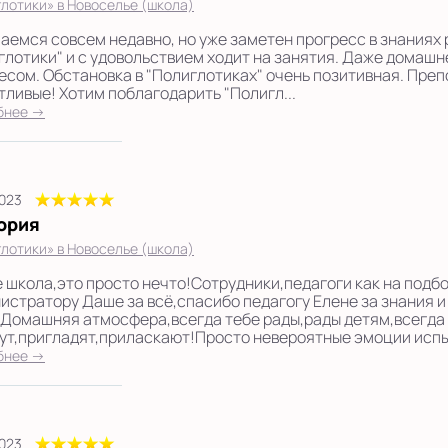
лотики» в Новоселье (школа)
аемся совсем недавно, но уже заметен прогресс в знаниях 
глотики" и с удовольствием ходит на занятия. Даже домашн
есом. Обстановка в "Полиглотиках" очень позитивная. Пре
тливые! Хотим поблагодарить "Полигл...
бнее →
2023
ория
лотики» в Новоселье (школа)
е школа,это просто нечто!Сотрудники,педагоги как на подб
истратору Даше за всё,спасибо педагогу Елене за знания и
.Домашняя атмосфера,всегда тебе рады,рады детям,всегда
ут,пригладят,приласкают!Просто невероятные эмоции испыт
бнее →
2023