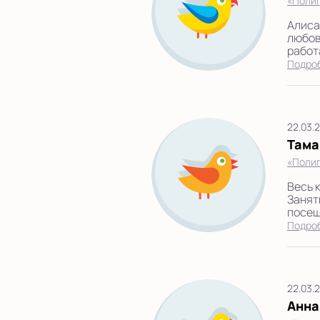
«Полиг
Алиса
любов
работ
Подро
22.03.
Тама
«Полиг
Весь 
Занят
посещ
Подро
22.03.
Анна