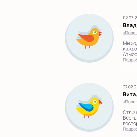
02.03.
Влад
«Полиг
Мы хо
каждо
Атмос
Подро
27.02.
Вита
«Полиг
Отлич
Всегд
восто
Подро