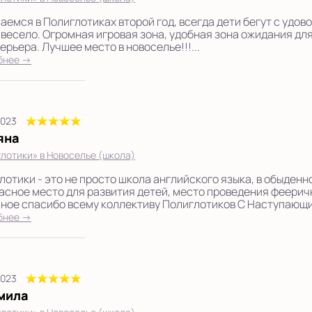
аемся в Полиглотиках второй год, всегда дети бегут с удов
 весело. Огромная игровая зона, удобная зона ожидания для
ерьера. Лучшее место в новоселье!!!...
бнее →
2023
яна
лотики» в Новоселье (школа)
лотики - это не просто школа английского языка, в обыденн
асное место для развития детей, место проведения феерич
ное спасибо всему коллективу Полиглотиков С Наступающим
бнее →
2023
мила