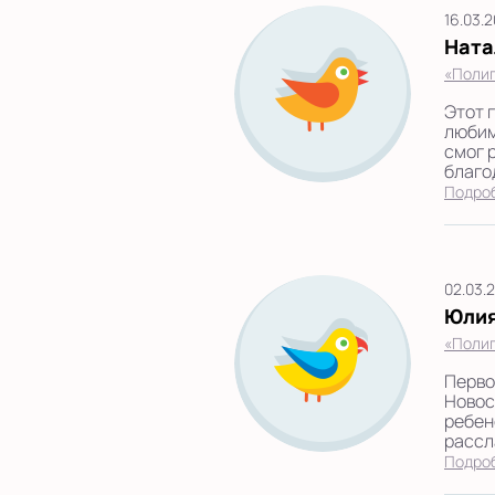
16.03.
Ната
«Полиг
Этот 
любим
смог 
благо
Подро
02.03.
Юли
«Полиг
Перво
Новос
ребен
рассла
Подро