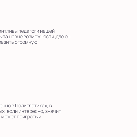
лантливы педагоги нашей
ла новые возможности ,где он
ыразить огромную
енно в Полиглотиках, в
ых, если интересно, значит
 может поиграть и