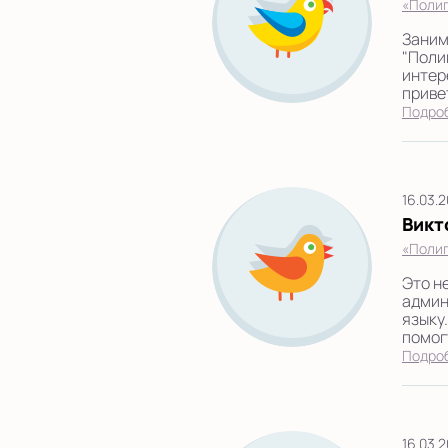
«Полиг
Заним
"Поли
интер
приве
Подро
16.03.
Викт
«Полиг
Это н
админ
языку
помог
Подро
16.03.