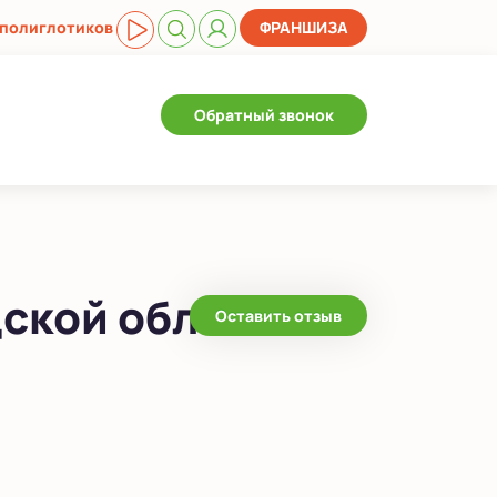
 полиглотиков
ФРАНШИЗА
Обратный звонок
ской области
Оставить отзыв