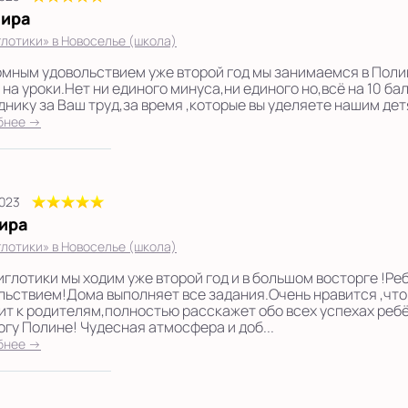
ира
лотики» в Новоселье (школа)
омным удовольствием уже второй год мы занимаемся в Поли
 на уроки.Нет ни единого минуса,ни единого но,всё на 10 ба
днику за Ваш труд,за время ,которые вы уделяете нашим дет
бнее →
2023
ира
лотики» в Новоселье (школа)
иглотики мы ходим уже второй год и в большом восторге !Ре
льствием!Дома выполняет все задания.Очень нравится ,что
ит к родителям,полностью расскажет обо всех успехах ребё
огу Полине! Чудесная атмосфера и доб...
бнее →