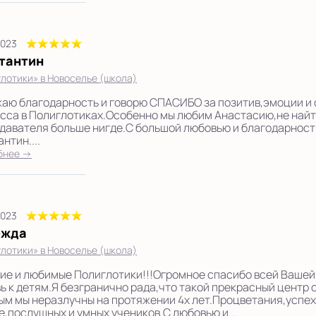
2023
тантин
лотики» в Новоселье (школа)
аю благодарность и говорю СПАСИБО за позитив,эмоции и
сса в Полиглотиках.Особенно мы любим Анастасию,не найт
давателя больше нигде.С большой любовью и благодарност
нтин....
бнее →
2023
ежда
лотики» в Новоселье (школа)
ие и любимые Полиглотики!!!Огромное спасибо всей Вашей 
ь к детям.Я безгранично рада,что такой прекрасный центр 
ым мы неразлучны на протяжении 4х лет.Процветания,успех
е,послушных и умных учеников.С любовью и...