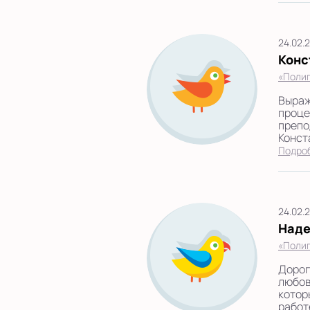
24.02.
Конс
«Полиг
Выраж
проце
препо
Конста
Подро
24.02.
Над
«Полиг
Дорог
любов
котор
работ