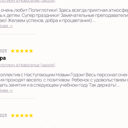
лотики» в Новоселье (школа)
 очень любит Полиглотики! Здесь всегда приятная атмосфер
ь к детям. Супер праздники! Замечательные преподаватели
аю! Желаем успехов, добра и процветания)...
бнее →
2023
ра
лотики» в Новоселье (школа)
коллектив с Наступающим Новым Годом! Весь персонал очен
ия проходят весело, с позитивом. Ребенок с удовольствием
ать занятия и в следующем учебном году Так держать!...
бнее →
2023