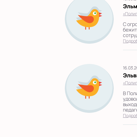
Эльм
«Полиг
С огр
бежит
сотру
Подро
16.03.
Эльв
«Полиг
В Пол
удово
выход
педаг
Подро