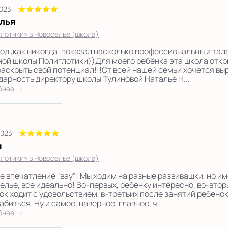
2023
лья
лотики» в Новоселье (школа)
год ,как никогда ,показал насколько профессиональны и та
ой школы Полиглотики))Для моего ребёнка эта школа откры
раскрыть свой потенциал!!!От всей нашей семьи хочется в
дарность директору школы Тулиновой Наталье Н...
бнее →
2023
я
лотики» в Новоселье (школа)
е впечатление "вау"! Мы ходим на разные развивашки, но им
елье, все идеально! Во-первых, ребенку интересно, во-втор
ок ходит с удовольствием, в-третьих после занятий ребенок
биться. Ну и самое, наверное, главное, ч...
бнее →