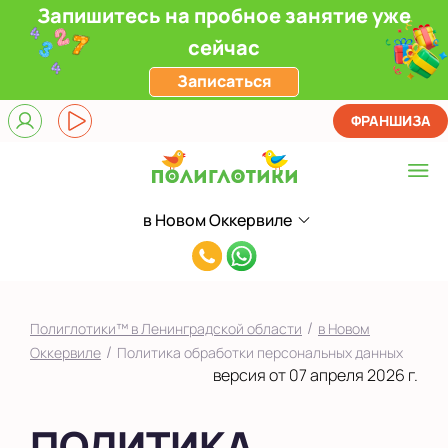
Запишитесь на пробное занятие уже
сейчас
Записаться
ФРАНШИЗА
в Новом Оккервиле
Выберите центр
8(981)940-
в Новом Оккервиле
79-
в Новоселье (школа)
20
/
Полиглотики™ в Ленинградской области
в Новом
Показать на карте
/
Оккервиле
Политика обработки персональных данных
версия от 07 апреля 2026 г.
Выбрать другой город
ПОЛИТИКА