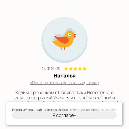
13.01.2020
Наталья
«Полиглотики» в Новоселье (школа)
Ходим с ребенком в Полиглотики Новоселье с
самого открытия! Учимся и познаём весёлый и
сложный английский язык с замечательной нашей
Анастасией! Очень её любим и очень довольны!
Используя наш сайт, вы соглашаетесь
с условиями обработки cookie
Растём вместе с Вами!...
Я согласен
Подробнее →